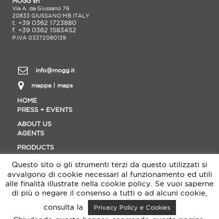
MOGG srl
Via A. da Giussano 76
20833 GIUSSANO MB ITALY
t. +39 0362 1723880
f. +39 0362 1583452
P.IVA 03372080139
info@mogg.it
mappa | maps
HOME
PRESS + EVENTS
ABOUT US
AGENTS
PRODUCTS
CONTACT
Questo sito o gli strumenti terzi da questo utilizzati si
MATERIALS
avvalgono di cookie necessari al funzionamento ed utili
DOWNLOAD
alle finalità illustrate nella cookie policy. Se vuoi saperne
di più o negare il consenso a tutti o ad alcuni cookie,
DESIGNER
consulta la
Privacy Policy e Cookies