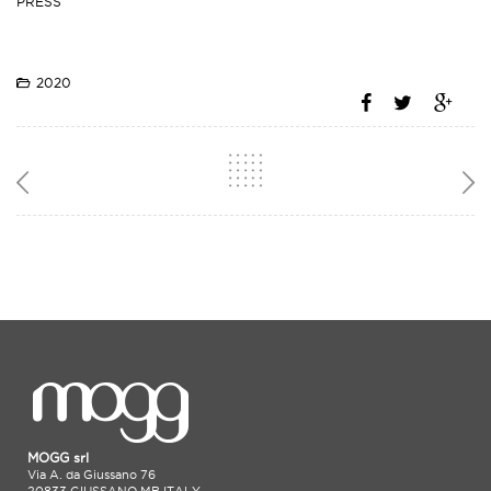
PRESS
2020
MOGG srl
Via A. da Giussano 76