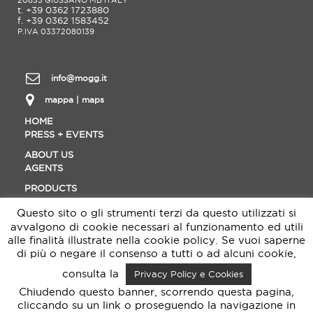
20833 GIUSSANO MB ITALY
t. +39 0362 1723880
f. +39 0362 1583452
P.IVA 03372080139
info@mogg.it
mappa | maps
HOME
PRESS + EVENTS
ABOUT US
AGENTS
PRODUCTS
CONTACT
Questo sito o gli strumenti terzi da questo utilizzati si
MATERIALS
avvalgono di cookie necessari al funzionamento ed utili
DOWNLOAD
alle finalità illustrate nella cookie policy. Se vuoi saperne
di più o negare il consenso a tutti o ad alcuni cookie,
DESIGNER
consulta la
Privacy Policy e Cookies
Chiudendo questo banner, scorrendo questa pagina,
cliccando su un link o proseguendo la navigazione in
Follow us &
BE SOCIAL !