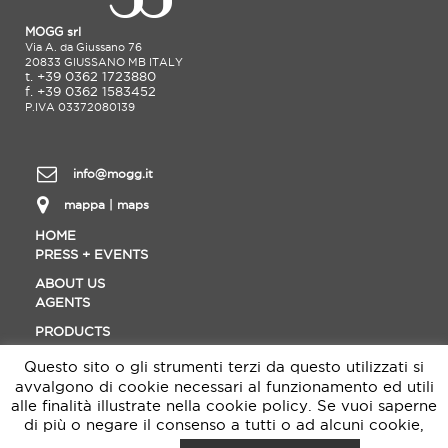
MOGG srl
Via A. da Giussano 76
20833 GIUSSANO MB ITALY
t. +39 0362 1723880
f. +39 0362 1583452
P.IVA 03372080139
info@mogg.it
mappa | maps
HOME
PRESS + EVENTS
ABOUT US
AGENTS
PRODUCTS
CONTACT
Questo sito o gli strumenti terzi da questo utilizzati si
MATERIALS
avvalgono di cookie necessari al funzionamento ed utili
DOWNLOAD
alle finalità illustrate nella cookie policy. Se vuoi saperne
di più o negare il consenso a tutti o ad alcuni cookie,
DESIGNER