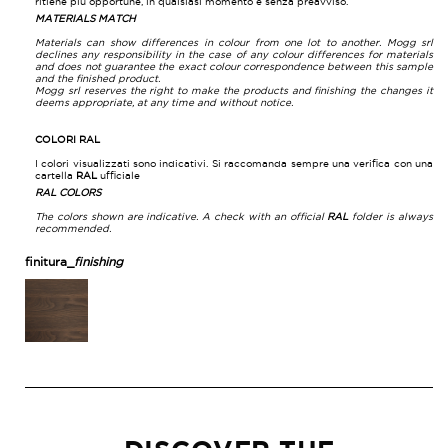
ritiene più opportune, in qualsiasi momento e senza preavviso.
MATERIALS MATCH
Materials can show differences in colour from one lot to another. Mogg srl
declines any responsibility in the case of any colour differences for materials
and does not guarantee the exact colour correspondence between this sample
and the finished product.
Mogg srl reserves the right to make the products and finishing the changes it
deems appropriate, at any time and without notice.
COLORI RAL
I colori visualizzati sono indicativi. Si raccomanda sempre una verifica con una
cartella
RAL
ufficiale
RAL COLORS
The colors shown are indicative. A check with an official
RAL
folder is always
recommended.
finitura_
finishing
ROVERE
THERMO_THERMO
OAK