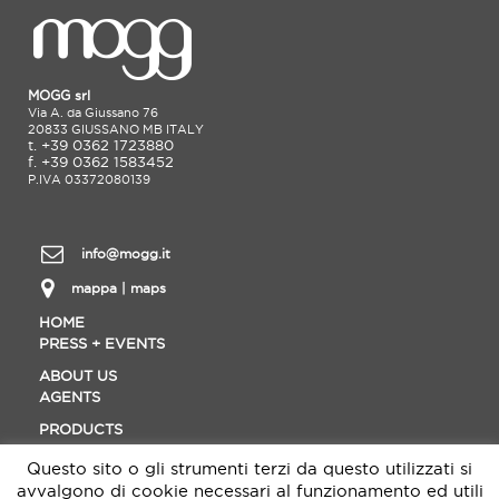
MOGG srl
Via A. da Giussano 76
20833 GIUSSANO MB ITALY
t. +39 0362 1723880
f. +39 0362 1583452
P.IVA 03372080139
info@mogg.it
mappa | maps
HOME
PRESS + EVENTS
ABOUT US
AGENTS
PRODUCTS
CONTACT
Questo sito o gli strumenti terzi da questo utilizzati si
MATERIALS
avvalgono di cookie necessari al funzionamento ed utili