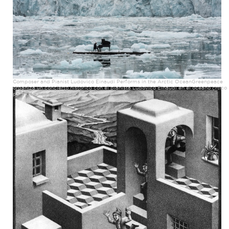
Composer and Pianist Ludovico Einaudi Performs in the Arctic OceanGreenpeace
organiza un concierto historico con el pianista Ludovico Einaudi en el oceano çrtico
para pedir su proteccion.