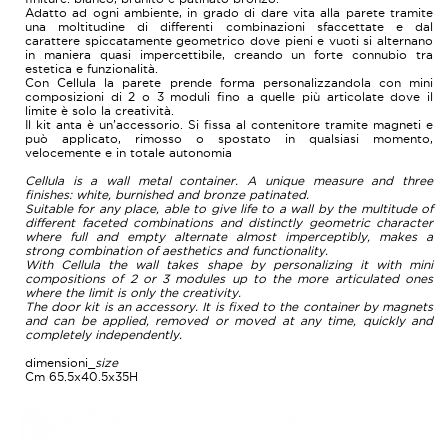
Adatto ad ogni ambiente, in grado di dare vita alla parete tramite
una moltitudine di differenti combinazioni sfaccettate e dal
carattere spiccatamente geometrico dove pieni e vuoti si alternano
in maniera quasi impercettibile, creando un forte connubio tra
estetica e funzionalità.
Con Cellula la parete prende forma personalizzandola con mini
composizioni di 2 o 3 moduli fino a quelle più articolate dove il
limite è solo la creatività.
Il kit anta è un’accessorio. Si fissa al contenitore tramite magneti e
può applicato, rimosso o spostato in qualsiasi momento,
velocemente e in totale autonomia
Cellula is a wall metal container. A unique measure and three
finishes: white, burnished and bronze patinated.
Suitable for any place, able to give life to a wall by the multitude of
different faceted combinations and distinctly geometric character
where full and empty alternate almost imperceptibly, makes a
strong combination of aesthetics and functionality.
With Cellula the wall takes shape by personalizing it with mini
compositions of 2 or 3 modules up to the more articulated ones
where the limit is only the creativity.
The door kit is an accessory. It is fixed to the container by magnets
and can be applied, removed or moved at any time, quickly and
completely independently.
dimensioni_
size
Cm 65.5x40.5x35H