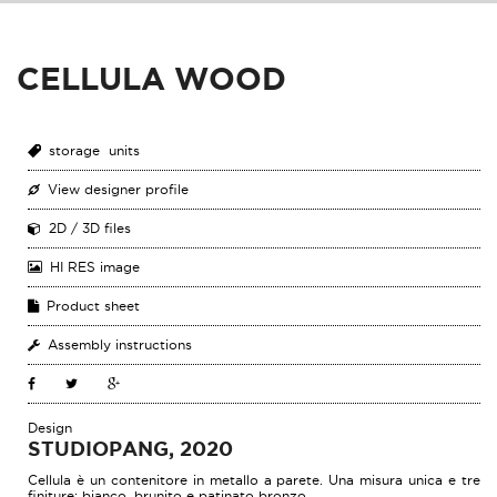
CELLULA WOOD
storage units
View designer profile
2D / 3D files
HI RES image
Product sheet
Assembly instructions
Design
STUDIOPANG, 2020
Cellula è un contenitore in metallo a parete. Una misura unica e tre
finiture: bianco, brunito e patinato bronzo.