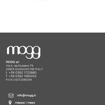
MOGG srl
Via A. da Giussano 76
20833 GIUSSANO MB ITALY
t. +39 0362 1723880
f. +39 0362 1583452
P.IVA 03372080139
info@mogg.it
mappa | maps