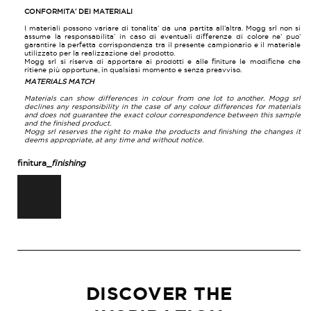
CONFORMITA’ DEI MATERIALI
I materiali possono variare di tonalita’ da una partita all’altra. Mogg srl non si
assume la responsabilita’ in caso di eventuali differenze di colore ne’ puo’
garantire la perfetta corrispondenza tra il presente campionario e il materiale
utilizzato per la realizzazione del prodotto.
Mogg srl si riserva di apportare ai prodotti e alle finiture le modifiche che
ritiene più opportune, in qualsiasi momento e senza preavviso.
MATERIALS MATCH
Materials can show differences in colour from one lot to another. Mogg srl
declines any responsibility in the case of any colour differences for materials
and does not guarantee the exact colour correspondence between this sample
and the finished product.
Mogg srl reserves the right to make the products and finishing the changes it
deems appropriate, at any time and without notice.
finitura_
finishing
RAL 9017
DISCOVER THE