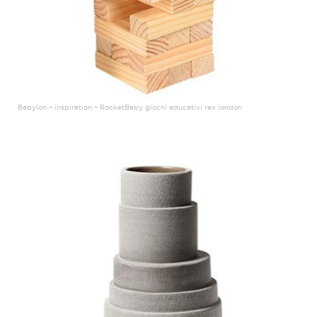
Babylon – inspiration – RocketBaby giochi educativi rex london