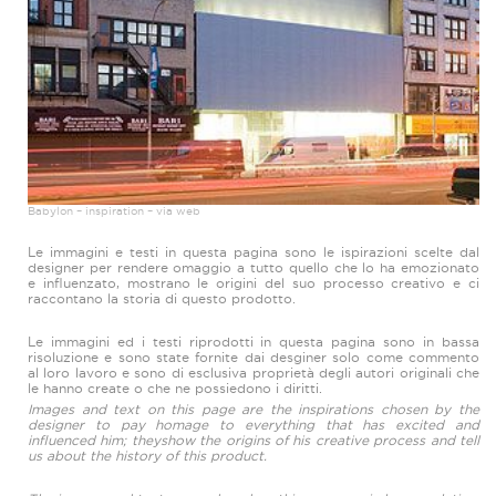
Babylon – inspiration – via web
Le immagini e testi in questa pagina sono le ispirazioni scelte dal
designer per rendere omaggio a tutto quello che lo ha emozionato
e influenzato, mostrano le origini del suo processo creativo e ci
raccontano la storia di questo prodotto.
Le immagini ed i testi riprodotti in questa pagina sono in bassa
risoluzione e sono state fornite dai desginer solo come commento
al loro lavoro e sono di esclusiva proprietà degli autori originali che
le hanno create o che ne possiedono i diritti.
Images and text on this page are the inspirations chosen by the
designer to pay homage to everything that has excited and
influenced him; theyshow the origins of his creative process and tell
us about the history of this product.