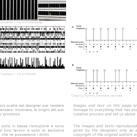
uments – via nivrozenberg
 pattern – via pinterest
Chapin_rhythm_frontiers_revised
ioni scelte dal designer per rendere
Images and text on this page ar
enzato, mostrano le origini del suo
homage to everything that has exci
to prodotto.
creative process and tell us about 
a sono in bassa risoluzione e sono
The images and texts reproduced 
l loro lavoro e sono di esclusiva
given by the designers only as
 che ne possiedono i diritti.
copyright of the original authors