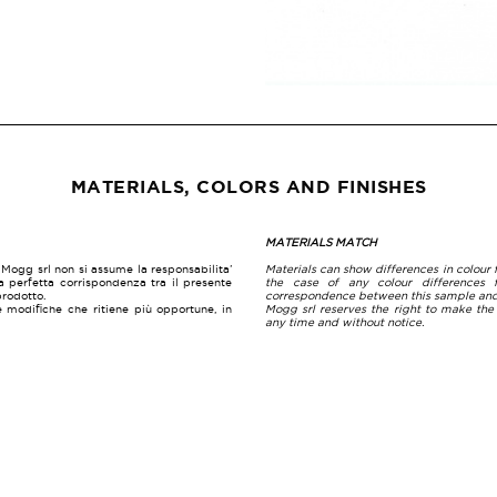
MATERIALS, COLORS AND FINISHES
MATERIALS MATCH
a. Mogg srl non si assume la responsabilita’
Materials can show differences in colour f
la perfetta corrispondenza tra il presente
the case of any colour differences 
prodotto.
correspondence between this sample and 
le modifiche che ritiene più opportune, in
Mogg srl reserves the right to make the
any time and without notice.