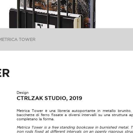
METRICA TOWER
ER
Design
CTRLZAK STUDIO, 2019
Metrica Tower è una libreria autoportante in metallo brunito. 
bacchette di ferro fissate a diversi intervalli su una struttura a
completano la forma.
Metrica Tower is a free standing bookcase in burnished metal. T
iron rods fixed at different intervals on an openly rigorous str