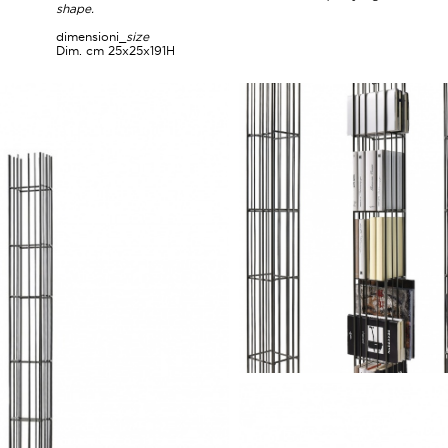
shape.
dimensioni_
size
Dim. cm 25x25x191H