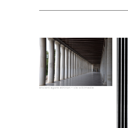
ancient agora athinon – via wikimedia