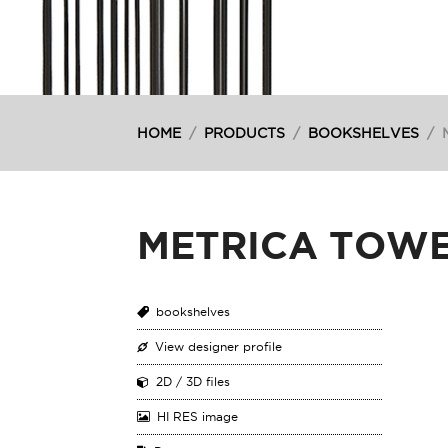
HOME
/
PRODUCTS
/
BOOKSHELVES
/
METRICA TOW
bookshelves
View designer profile
2D / 3D files
HI RES image