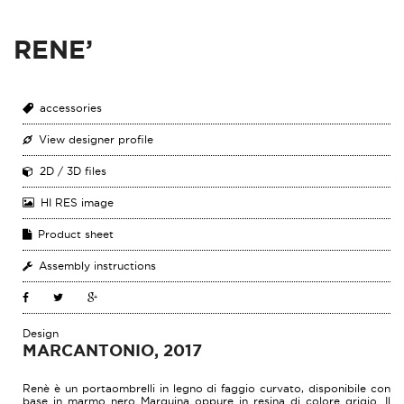
RENE’
accessories
View designer profile
2D / 3D files
HI RES image
Product sheet
Assembly instructions
Design
MARCANTONIO, 2017
Renè è un portaombrelli in legno di faggio curvato, disponibile con
base in marmo nero Marquina oppure in resina di colore grigio. Il