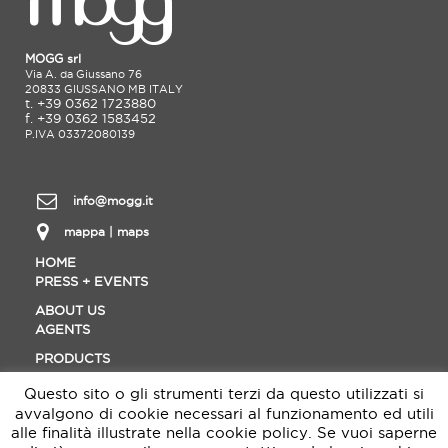
MOGG srl
Via A. da Giussano 76
20833 GIUSSANO MB ITALY
t. +39 0362 1723880
f. +39 0362 1583452
P.IVA 03372080139
info@mogg.it
mappa | maps
HOME
PRESS + EVENTS
ABOUT US
AGENTS
PRODUCTS
CONTACT
Questo sito o gli strumenti terzi da questo utilizzati si
MATERIALS
avvalgono di cookie necessari al funzionamento ed utili
DOWNLOAD
alle finalità illustrate nella cookie policy. Se vuoi saperne