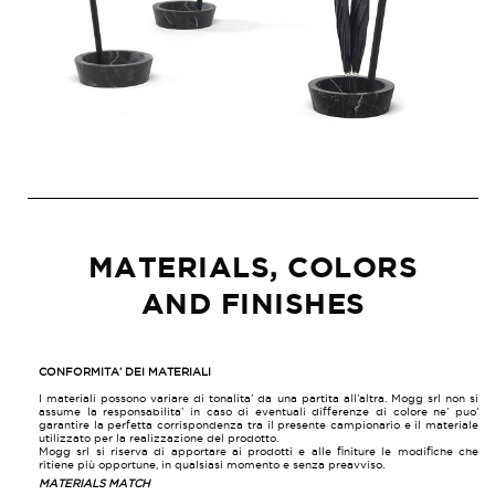
MATERIALS, COLORS
AND FINISHES
CONFORMITA’ DEI MATERIALI
I materiali possono variare di tonalita’ da una partita all’altra. Mogg srl non si
assume la responsabilita’ in caso di eventuali differenze di colore ne’ puo’
garantire la perfetta corrispondenza tra il presente campionario e il materiale
utilizzato per la realizzazione del prodotto.
Mogg srl si riserva di apportare ai prodotti e alle finiture le modifiche che
ritiene più opportune, in qualsiasi momento e senza preavviso.
MATERIALS MATCH