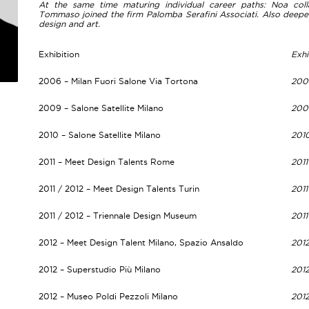
At the same time maturing individual career paths: Noa coll
Tommaso joined the firm Palomba Serafini Associati. Also deepen
design and art.
Exhibition
Exhi
2006 – Milan Fuori Salone Via Tortona
2006
2009 – Salone Satellite Milano
2009
2010 – Salone Satellite Milano
2010
2011 – Meet Design Talents Rome
2011
2011 / 2012 – Meet Design Talents Turin
2011
2011 / 2012 – Triennale Design Museum
2011
2012 – Meet Design Talent Milano, Spazio Ansaldo
2012
2012 – Superstudio Più Milano
2012
2012 – Museo Poldi Pezzoli Milano
2012