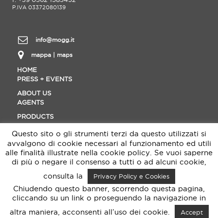
P.IVA 03372080139
info@mogg.it
mappa | maps
HOME
PRESS + EVENTS
ABOUT US
AGENTS
PRODUCTS
CONTACT
Questo sito o gli strumenti terzi da questo utilizzati si
MATERIALS
avvalgono di cookie necessari al funzionamento ed utili
DOWNLOAD
alle finalità illustrate nella cookie policy. Se vuoi saperne
di più o negare il consenso a tutti o ad alcuni cookie,
DESIGNER
consulta la
Privacy Policy e Cookies
Chiudendo questo banner, scorrendo questa pagina,
cliccando su un link o proseguendo la navigazione in
Follow us &
BE SOCIAL !
altra maniera, acconsenti all’uso dei cookie.
Accept