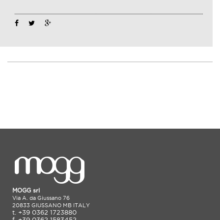
MOGG srl
Via A. da Giussano 76
20833 GIUSSANO MB ITALY
t. +39 0362 1723880
f. +39 0362 1583452