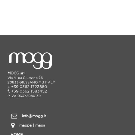
MOGG srl
Via A. da Giussano 76
20833 GIUSSANO MB ITALY
t. +39 0362 1723880
f. +39 0362 1583452
P.IVA 03372080139
info@mogg.it
mappa | maps
HOME